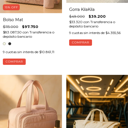
15
%
OFF
Gorra KilaKila
$49.000
$39.200
Bolso Mat
$33.320
con
Transferencia o
depósito bancario
$115.000
$97.750
$83.087,50
con
Transferencia o
9
cuotas sin interés de
$4.355,56
depósito bancario
9
cuotas sin interés de
$10.861,11
COMPRAR