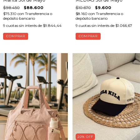
$98.450
$88.600
$10.670
$9.600
$75.310
con
Transferencia o
$8.160
con
Transferencia o
depósito bancario
depósito bancario
9
cuotas sin interés de
$9.844,44
9
cuotas sin interés de
$1.066,67
20
%
OFF