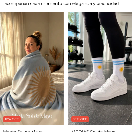
acompañan cada momento con elegancia y practicidad.
10
%
OFF
10
%
OFF
Manta Sol de Mayo
MEDIAS Sol de Mayo