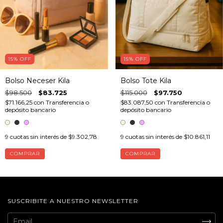
15
%
OFF
15
%
OFF
Bolso Neceser Kila
Bolso Tote Kila
$98.500
$83.725
$115.000
$97.750
$71.166,25
con
Transferencia o
$83.087,50
con
Transferencia o
depósito bancario
depósito bancario
9
cuotas sin interés de
$9.302,78
9
cuotas sin interés de
$10.861,11
COMPRAR
COMPRAR
SUSCRIBITE A NUESTRO NEWSLETTER