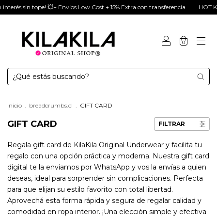
terés sin tope! 💥+ Envios Low Cost + 15% Extra con transferencia
HOT KILA
0
Inicio
.
breadcrumbs.cl
.
GIFT CARD
GIFT CARD
FILTRAR
Regala gift card de KilaKila Original Underwear y facilita tu
regalo con una opción práctica y moderna. Nuestra gift card
digital te la enviamos por WhatsApp y vos la envías a quien
deseas, ideal para sorprender sin complicaciones. Perfecta
para que elijan su estilo favorito con total libertad.
Aprovechá esta forma rápida y segura de regalar calidad y
comodidad en ropa interior. ¡Una elección simple y efectiva