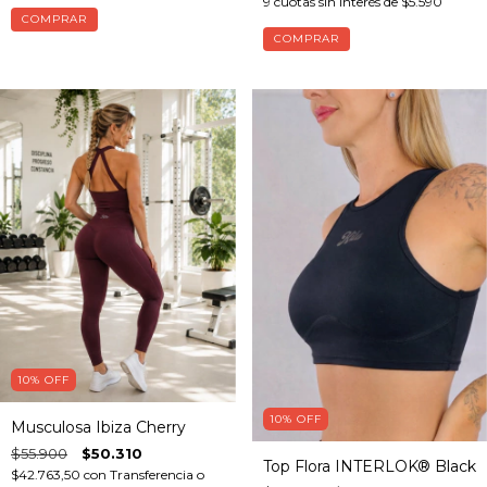
9
cuotas sin interés de
$5.590
COMPRAR
COMPRAR
10
%
OFF
10
%
OFF
Musculosa Ibiza Cherry
$55.900
$50.310
Top Flora INTERLOK® Black
$42.763,50
con
Transferencia o