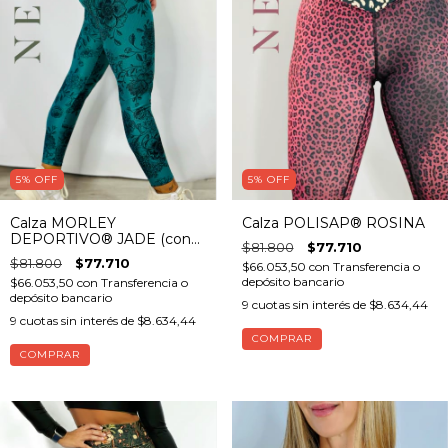
5
%
OFF
5
%
OFF
Calza MORLEY
Calza POLISAP® ROSINA
DEPORTIVO® JADE (con
$81.800
$77.710
bolsillo)
$81.800
$77.710
$66.053,50
con
Transferencia o
depósito bancario
$66.053,50
con
Transferencia o
depósito bancario
9
cuotas sin interés de
$8.634,44
9
cuotas sin interés de
$8.634,44
COMPRAR
COMPRAR