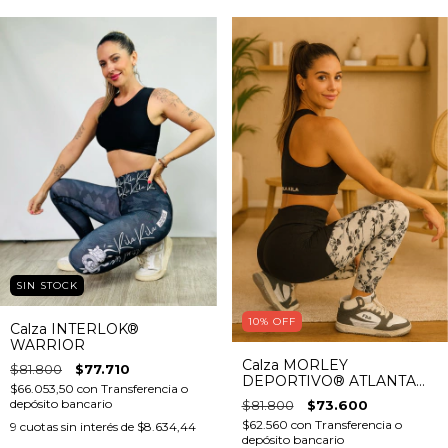
SIN STOCK
10
%
OFF
Calza INTERLOK®
WARRIOR
Calza MORLEY
$81.800
$77.710
DEPORTIVO® ATLANTA
$66.053,50
con
Transferencia o
(con bolsillo)
depósito bancario
$81.800
$73.600
$62.560
con
Transferencia o
9
cuotas sin interés de
$8.634,44
depósito bancario