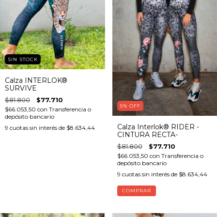
SIN STOCK
Calza INTERLOK®
SURVIVE
$81.800
$77.710
5
%
OFF
$66.053,50
con
Transferencia o
depósito bancario
Calza Interlok® RIDER -
9
cuotas sin interés de
$8.634,44
CINTURA RECTA-
$81.800
$77.710
$66.053,50
con
Transferencia o
depósito bancario
9
cuotas sin interés de
$8.634,44
COMPRAR