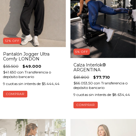
12
%
OFF
5
%
OFF
Pantalón Jogger Ultra
Comfy LONDON
Calza Interlok®
$55.500
$49.000
ARGENTINA
$41.650
con
Transferencia o
depósito bancario
$81.800
$77.710
$66.053,50
con
Transferencia o
9
cuotas sin interés de
$5.444,44
depósito bancario
COMPRAR
9
cuotas sin interés de
$8.634,44
COMPRAR