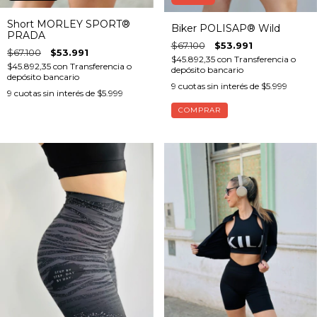
Short MORLEY SPORT®
Biker POLISAP® Wild
PRADA
$67.100
$53.991
$67.100
$53.991
$45.892,35
con
Transferencia o
$45.892,35
con
Transferencia o
depósito bancario
depósito bancario
9
cuotas sin interés de
$5.999
9
cuotas sin interés de
$5.999
COMPRAR