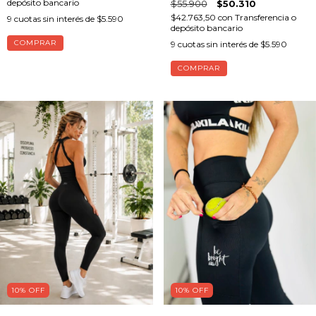
depósito bancario
$55.900
$50.310
$42.763,50
con
Transferencia o
9
cuotas sin interés de
$5.590
depósito bancario
COMPRAR
9
cuotas sin interés de
$5.590
COMPRAR
10
%
OFF
10
%
OFF