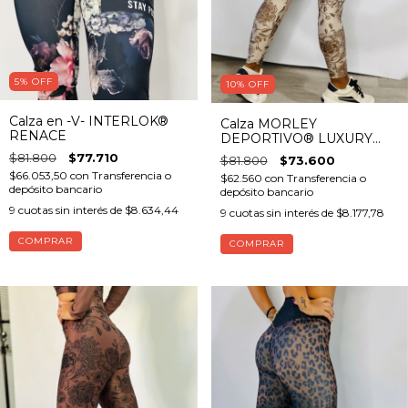
5
%
OFF
10
%
OFF
Calza en -V- INTERLOK®
Calza MORLEY
RENACE
DEPORTIVO® LUXURY
(con bolsillo)
$81.800
$77.710
$81.800
$73.600
$66.053,50
con
Transferencia o
$62.560
con
Transferencia o
depósito bancario
depósito bancario
9
cuotas sin interés de
$8.634,44
9
cuotas sin interés de
$8.177,78
COMPRAR
COMPRAR