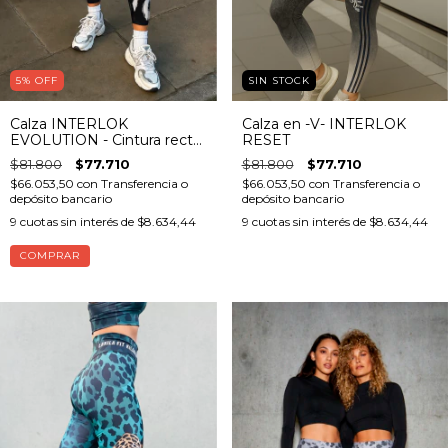
5
%
OFF
SIN STOCK
Calza INTERLOK
Calza en -V- INTERLOK
EVOLUTION - Cintura recta
RESET
-
$81.800
$77.710
$81.800
$77.710
$66.053,50
con
Transferencia o
$66.053,50
con
Transferencia o
depósito bancario
depósito bancario
9
cuotas sin interés de
$8.634,44
9
cuotas sin interés de
$8.634,44
COMPRAR