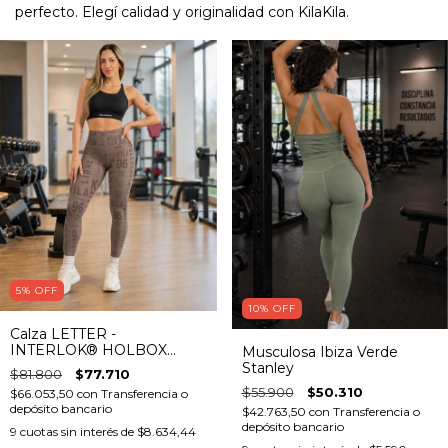
perfecto. Elegí calidad y originalidad con KilaKila.
5
%
OFF
10
%
OFF
Calza LETTER -
INTERLOK® HOLBOX
Musculosa Ibiza Verde
Butty Push Up
Stanley
$81.800
$77.710
(FLATSEAMER)
$55.900
$50.310
$66.053,50
con
Transferencia o
depósito bancario
$42.763,50
con
Transferencia o
depósito bancario
9
cuotas sin interés de
$8.634,44