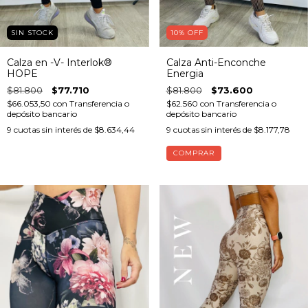
SIN STOCK
10
%
OFF
Calza en -V- Interlok®
Calza Anti-Enconche
HOPE
Energia
$81.800
$77.710
$81.800
$73.600
$66.053,50
con
Transferencia o
$62.560
con
Transferencia o
depósito bancario
depósito bancario
9
cuotas sin interés de
$8.634,44
9
cuotas sin interés de
$8.177,78
COMPRAR