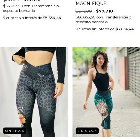
MAGNIFIQUE
$66.053,50
con
Transferencia o
depósito bancario
$81.800
$77.710
$66.053,50
con
Transferencia o
9
cuotas sin interés de
$8.634,44
depósito bancario
9
cuotas sin interés de
$8.634,44
SIN STOCK
SIN STOCK