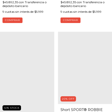
$45.892,35
con
Transferencia o
$45.892,35
con
Transferencia o
depósito bancario
depósito bancario
9
cuotas sin interés de
$5.999
9
cuotas sin interés de
$5.999
COMPRAR
COMPRAR
20
%
OFF
SIN STOCK
Short SPORT® ROBBIE