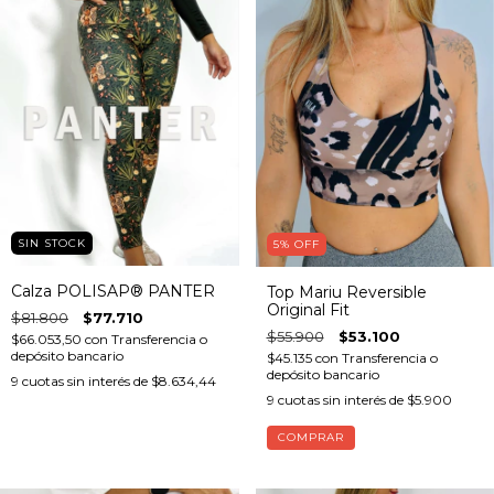
SIN STOCK
5
%
OFF
Calza POLISAP® PANTER
Top Mariu Reversible
Original Fit
$81.800
$77.710
$55.900
$53.100
$66.053,50
con
Transferencia o
depósito bancario
$45.135
con
Transferencia o
depósito bancario
9
cuotas sin interés de
$8.634,44
9
cuotas sin interés de
$5.900
COMPRAR