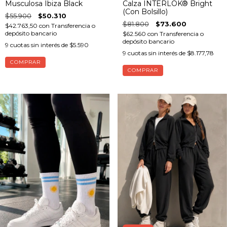
Musculosa Ibiza Black
Calza INTERLOK® Bright
(Con Bolsillo)
$55.900
$50.310
$81.800
$73.600
$42.763,50
con
Transferencia o
depósito bancario
$62.560
con
Transferencia o
depósito bancario
9
cuotas sin interés de
$5.590
9
cuotas sin interés de
$8.177,78
COMPRAR
COMPRAR