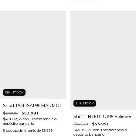
SIN STOCK
SIN STOCK
Short POLISAP® MARMOL
$67.100
$53.991
Short INTERLOK® Believer
$45.892,35
con
Transferencia o
depósito bancario
$67.100
$53.991
$45.892,35
con
Transferencia o
9
cuotas sin interés de
$5.999
depósito bancario