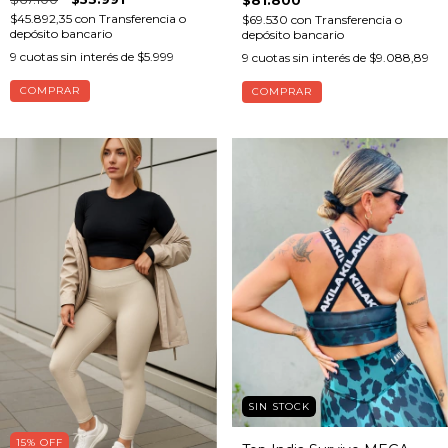
$81.800
$45.892,35
con
Transferencia o
$69.530
con
Transferencia o
depósito bancario
depósito bancario
9
cuotas sin interés de
$5.999
9
cuotas sin interés de
$9.088,89
COMPRAR
COMPRAR
SIN STOCK
15
%
OFF