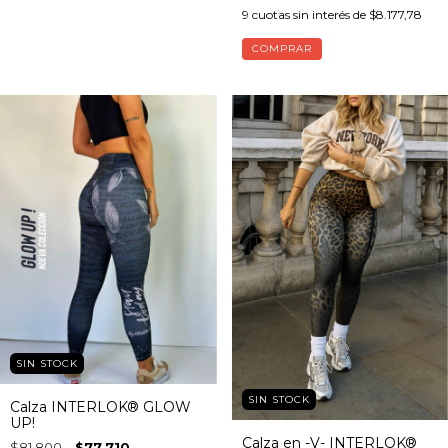
9
cuotas sin interés de
$8.177,78
COMPRAR
SIN STOCK
SIN STOCK
Calza INTERLOK® GLOW
UP!
Calza en -V- INTERLOK®
$81.800
$77.710