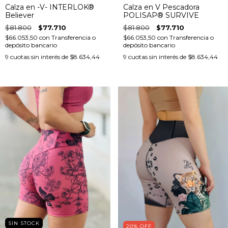
Calza en -V- INTERLOK®
Calza en V Pescadora
Believer
POLISAP® SURVIVE
$81.800
$77.710
$81.800
$77.710
$66.053,50
con
Transferencia o
$66.053,50
con
Transferencia o
depósito bancario
depósito bancario
9
cuotas sin interés de
$8.634,44
9
cuotas sin interés de
$8.634,44
SIN STOCK
20
%
OFF