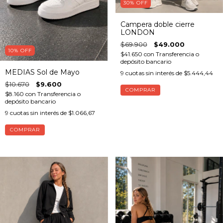
30
%
OFF
Campera doble cierre
LONDON
$69.900
$49.000
10
%
OFF
$41.650
con
Transferencia o
depósito bancario
MEDIAS Sol de Mayo
9
cuotas sin interés de
$5.444,44
$10.670
$9.600
COMPRAR
$8.160
con
Transferencia o
depósito bancario
9
cuotas sin interés de
$1.066,67