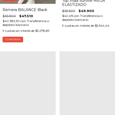
Top India Survive MEGA
ELASTIZADO
Remera BALANCE Black
$55.500
$49.900
$42.415
con
Transferencia o
$55.900
$47.510
depósito bancario
$40.383,50
con
Transferencia o
depósito bancario
9
cuotas sin interés de
$5.544,44
9
cuotas sin interés de
$5.278,89
COMPRAR