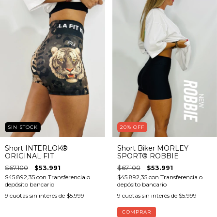
SIN STOCK
20
%
OFF
Short INTERLOK®
Short Biker MORLEY
ORIGINAL FIT
SPORT® ROBBIE
$67.100
$53.991
$67.100
$53.991
$45.892,35
con
Transferencia o
$45.892,35
con
Transferencia o
depósito bancario
depósito bancario
9
cuotas sin interés de
$5.999
9
cuotas sin interés de
$5.999
COMPRAR