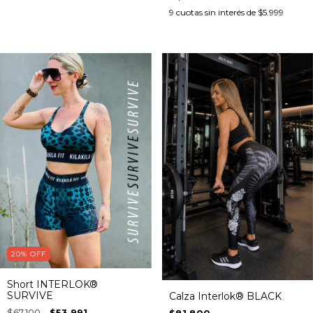
9
cuotas sin interés de
$5.999
20
%
OFF
Short INTERLOK®
SURVIVE
Calza Interlok® BLACK
$67.100
$53.991