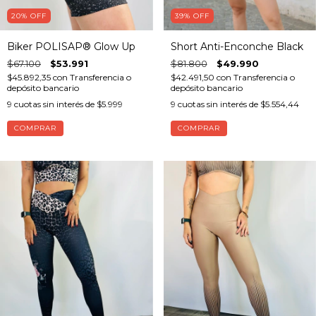
20
%
OFF
39
%
OFF
Biker POLISAP® Glow Up
Short Anti-Enconche Black
$67.100
$53.991
$81.800
$49.990
$45.892,35
con
Transferencia o
$42.491,50
con
Transferencia o
depósito bancario
depósito bancario
9
cuotas sin interés de
$5.999
9
cuotas sin interés de
$5.554,44
COMPRAR
COMPRAR