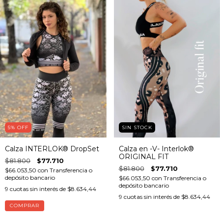
5
%
OFF
SIN STOCK
Calza INTERLOK® DropSet
Calza en -V- Interlok®
ORIGINAL FIT
$81.800
$77.710
$81.800
$77.710
$66.053,50
con
Transferencia o
depósito bancario
$66.053,50
con
Transferencia o
depósito bancario
9
cuotas sin interés de
$8.634,44
9
cuotas sin interés de
$8.634,44
COMPRAR