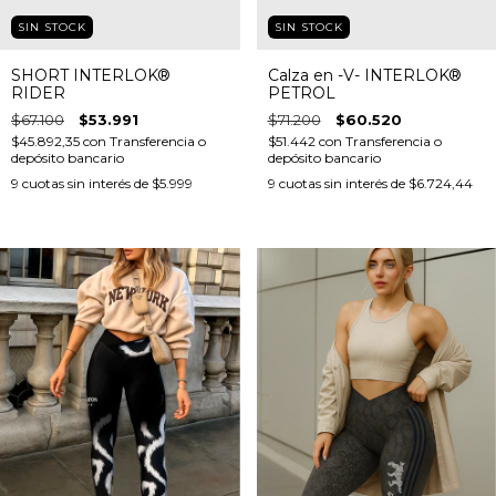
SIN STOCK
SIN STOCK
SHORT INTERLOK®
Calza en -V- INTERLOK®
RIDER
PETROL
$67.100
$53.991
$71.200
$60.520
$45.892,35
con
Transferencia o
$51.442
con
Transferencia o
depósito bancario
depósito bancario
9
cuotas sin interés de
$5.999
9
cuotas sin interés de
$6.724,44