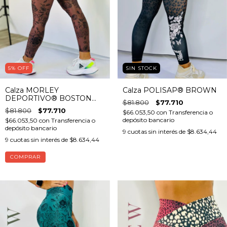
5
%
OFF
SIN STOCK
Calza MORLEY
Calza POLISAP® BROWN
DEPORTIVO® BOSTON
$81.800
$77.710
(con bolsillo)
$81.800
$77.710
$66.053,50
con
Transferencia o
depósito bancario
$66.053,50
con
Transferencia o
depósito bancario
9
cuotas sin interés de
$8.634,44
9
cuotas sin interés de
$8.634,44
COMPRAR