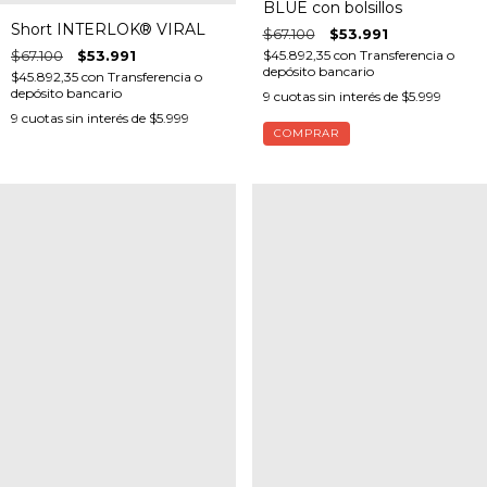
BLUE con bolsillos
Short INTERLOK® VIRAL
$67.100
$53.991
$45.892,35
con
Transferencia o
$67.100
$53.991
depósito bancario
$45.892,35
con
Transferencia o
depósito bancario
9
cuotas sin interés de
$5.999
9
cuotas sin interés de
$5.999
COMPRAR