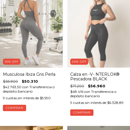
20
%
OFF
10
%
OFF
Calza en -V- NTERLOK®
Musculosa Ibiza Gris Perla
Pescadora BLACK
$55.900
$50.310
$71.200
$56.960
$42.763,50
con
Transferencia o
depósito bancario
$48.416
con
Transferencia o
depósito bancario
9
cuotas sin interés de
$5.590
9
cuotas sin interés de
$6.328,89
COMPRAR
COMPRAR