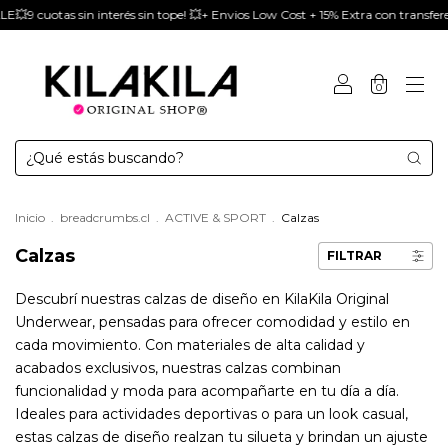
+ Envios Low Cost + 15% Extra con transferencia
HOT KILA SALE💥9 cuotas s
0
Inicio
.
breadcrumbs.cl
.
ACTIVE & SPORT
.
Calzas
Calzas
FILTRAR
Descubrí nuestras calzas de diseño en KilaKila Original
Underwear, pensadas para ofrecer comodidad y estilo en
cada movimiento. Con materiales de alta calidad y
acabados exclusivos, nuestras calzas combinan
funcionalidad y moda para acompañarte en tu día a día.
Ideales para actividades deportivas o para un look casual,
estas calzas de diseño realzan tu silueta y brindan un ajuste