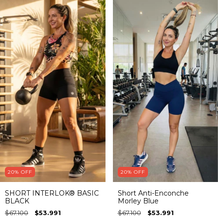
20
%
OFF
20
%
OFF
SHORT INTERLOK® BASIC
Short Anti-Enconche
BLACK
Morley Blue
$67.100
$53.991
$67.100
$53.991