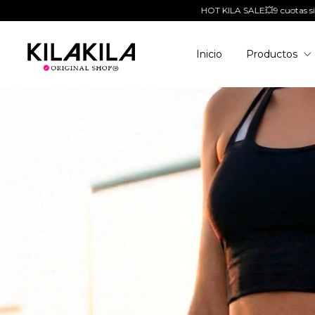
HOT KILA SALE💥9 cuotas sin interés sin tope! 💥+ Envios Low Cost + 15% E
Inicio
Productos