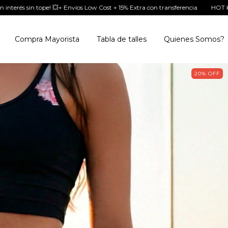
xtra con transferencia
HOT KILA SALE💥9 cuotas sin interés sin tope! 💥+ E
Compra Mayorista
Tabla de talles
Quienes Somos?
20
%
OFF