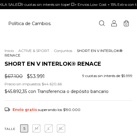
nvios Low Cost + 15% Extra con transferencia
HOT KILA SALE💥9 cuotas sin i
Política de Cambios.
0
Inicio
.
ACTIVE & SPORT
.
Conjuntos
.
SHORT EN V INTERLOK®
RENACE
SHORT EN V INTERLOK® RENACE
$67.100
$53.991
9
cuotas sin interés de
$5.999
Precio sin impuestos
$44.620,66
$45.892,35
con
Transferencia o depósito bancario
Envío gratis
superando los
$190.000
S
M
L
XL
TALLE